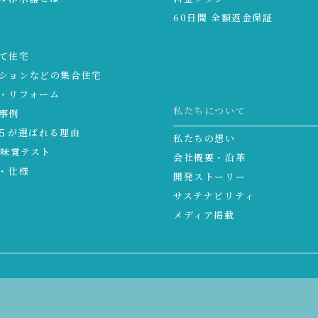
60日間 全額返金保証
て住宅
ションなどの集合住宅
・リフォーム
私たちについて
事例
５が選ばれる理由
私たちの想い
る味覚テスト
会社概要・沿革
・仕様
開発ストーリー
サステナビリティ
メディア掲載
公式 コミュニティ広場
情報メディア 水と暮らしの研究部
blo