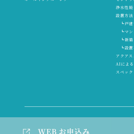
浄水性能
設置方法
┗戸建
┗マン
┗新築
┗設置
アクアス
AIによ
スペック
コーポレートサイト
アクアス５