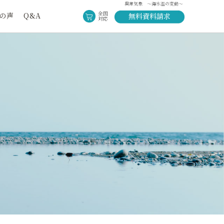
異常気象 ～海水温の変動～
全国
の声
Q&A
無料資料請求
対応