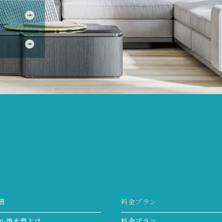
。
置
料金プラン
ル浄水器とは
料金プラン