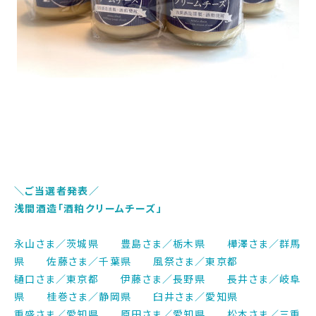
＼ご当選者発表／
浅間酒造「酒粕クリームチーズ」
永山さま／茨城県 豊島さま／栃木県 樺澤さま／群馬
県 佐藤さま／千葉県 風祭さま／東京都
樋口さま／東京都 伊藤さま／長野県 長井さま／岐阜
県 桂巻さま／静岡県 臼井さま／愛知県
重盛さま／愛知県 原田さま／愛知県 松本さま／三重