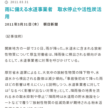
2011.03.31
雨に備える水道事業者 取水停止や活性炭活
用
2011年3月31日（木） 朝日新聞
（記事抜粋）
関東地方の一部で３０日、雨が降った。水道水に含まれる放射
性物質について厚生労働省は、降雨後に検出される傾向があ
るとして、水道事業者に対策を呼びかけている。
厚労省水道課によると、大気中の放射性物質の降下物や、水
道水から検出される数値は減少傾向。「事故後初めて降った雨
ほどの影響は考えにくい」と説明しつつ、水道事業者に対して
は「なるべく影響が出ない対策を」として、降雨後の地表を流
れる水の取水抑制や停止▽降雨時は水道用の貯水施設をシ
ートなどで覆う▽放射性物質の低減効果が期待される粉末活