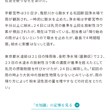
性炭を使う――などをあげた。
宇都宮市は３０日夕、鬼怒川から取水する松田新田浄水場で
雨が観測され、一時的に取水を止めた。浄水場は宇都宮市の
半分以上に給水。２４日には乳児の基準を上回る放射性ヨウ
素が検出されたが、現在は下回っている。担当者は「降り始め
の雨がよくないというので取水を止めたが、最長で４時間程
度。給水に影響はない」と話す。
東京都水道局は２１日の降雨後、金町浄水場（葛飾区）で２２、
２３日の水道水の放射性ヨウ素の濃度が基準を超えたとして
乳児の摂取制限を呼びかけたが、２４日に解除した。「前回の
雨の時より大気中の放射性物質も少ないとみているが、雨の
降り方によって粉末活性炭の量を増やすなどの対応をとりた
い」
「水知識」の記事を見る