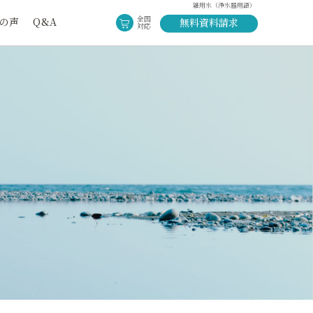
雑用水（浄水器用語）
全国
の声
Q&A
無料資料請求
対応