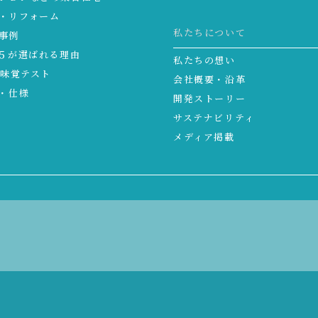
・リフォーム
私たちについて
事例
５が選ばれる理由
私たちの想い
る味覚テスト
会社概要・沿革
・仕様
開発ストーリー
サステナビリティ
メディア掲載
公式 コミュニティ広場
情報メディア 水と暮らしの研究部
blo
に基づく表示
サイトマップ