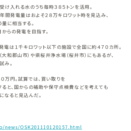
受け入れる水のうち毎時３８５トンを活用。
、年間発電量はおよそ２８万キロワット時を見込み、
う量に相当する。
月からの発電を目指す。
発電は１千キロワット以下の施設で全国に約４７０カ所。
（大和郡山市）や県桜井浄水場（桜井市）にもあるが、
試み。
０万円。試算では、買い取りを
すると、国からの補助や保守点検費などを考えても
になると見込んだ。
co/news/OSK201110120157.html