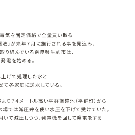
の電気を固定価格で全量買い取る
置法」が来年７月に施行される事を見込み、
取り組んでいる奈良県生駒市は、
力発電を始める。
み上げて処理した水と
ぜて各家庭に送水している。
より７４メートル高い平群調整池（平群町）から
浄水場では減圧弁を使い水圧を下げて受けていた。
用いて減圧しつつ、発電機を回して発電をする