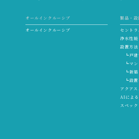
オールインクルーシブ
製品・設
オールインクルーシブ
セントラ
浄水性能
設置方法
┗戸建
┗マン
┗新築
┗設置
アクアス
AIによ
スペック