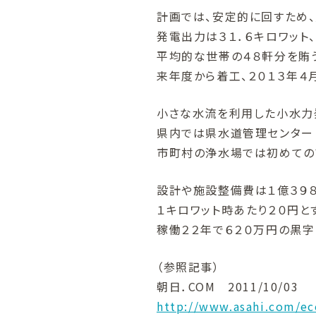
計画では、安定的に回すため、
発電出力は３１．６キロワット
平均的な世帯の４８軒分を賄
来年度から着工、２０１３年４
小さな水流を利用した小水力
県内では県水道管理センター
市町村の浄水場では初めての
設計や施設整備費は１億３９８
１キロワット時あたり２０円と
稼働２２年で６２０万円の黒字
（参照記事）
朝日．COM 2011/10/03
http://www.asahi.com/e