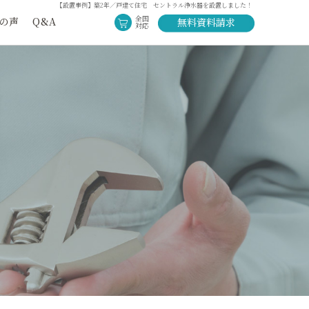
【設置事例】築2年／戸建て住宅 セントラル浄水器を設置しました！
全国
の声
Q&A
無料資料請求
対応